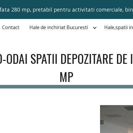
fata 280 mp, pretabil pentru activitati comerciale, bir
ip to main content
Skip to navigat
Contact
Hale de inchiriat Bucuresti
ODAI SPATII DEPOZITARE DE 
MP