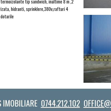
termoizolante tip sandwich, inaltime 8 m ,2
rizata, hidranti, sprinklere,380v,rafturi 4
 dotarile
 IMOBILIARE
0744.212.102
OFFICE@