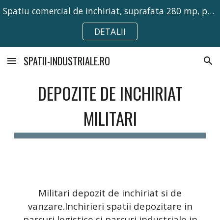
Spatiu comercial de inchiriat, suprafata 280 mp, pretabil pentru activitati comerciale, birouri sau depozitare.
Skip to main content
Skip to navigation
DETALII
SPATII-INDUSTRIALE.RO
DEPOZITE DE INCHIRIAT
MILITARI
Militari depozit de inchiriat si de
vanzare.Inchirieri spatii depozitare in
parcuri logistice si parcuri industriale in