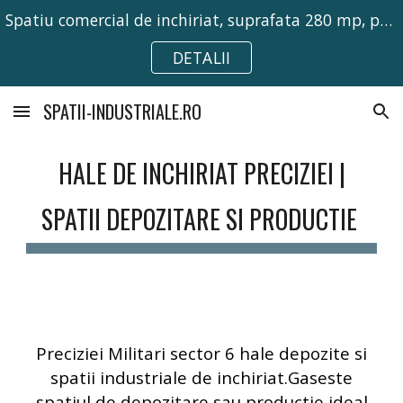
Spatiu comercial de inchiriat, suprafata 280 mp, pretabil pentru activitati comerciale, birouri sau depozitare.
Skip to main content
Skip to navigation
DETALII
SPATII-INDUSTRIALE.RO
HALE DE INCHIRIAT PRECIZIEI
|
SPATII DEPOZITARE SI PRODUCTIE
Preciziei Militari sector 6 hale depozite si
spatii industriale de inchiriat.Gaseste
spatiul de depozitare sau productie ideal