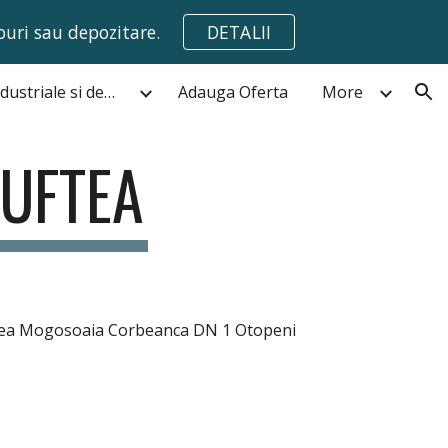
ouri sau depozitare.
DETALII
ion
Hale,spatii industriale si depozite de vanzare Bucuresti
Adauga Oferta
More
BUFTEA
e Buftea Mogosoaia Corbeanca DN 1 Otopeni