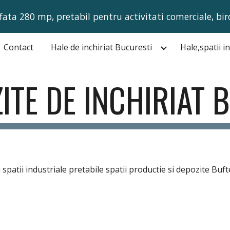
fata 280 mp, pretabil pentru activitati comerciale, bir
ip to main content
Skip to navigat
Contact
Hale de inchiriat Bucuresti
ITE DE INCHIRIAT 
eri spatii industriale pretabile spatii productie si depozit